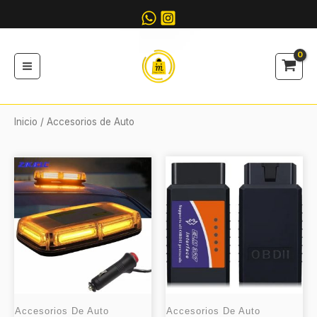
Ir
al
contenido
Inicio
/ Accesorios de Auto
Accesorios De Auto
Accesorios De Auto