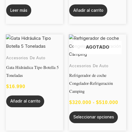
Leer más
Añadir al carrito
Este
RAN
produc
AGOTADO
DE
tiene
PREC
Accesorios De Auto
múltipl
Accesorios De Auto
DES
Gata Hidráulica Tipo Botella 5
variant
Toneladas
Refrigerador de coche
$320.
Las
Congelador-Refrigeración
opcion
HAST
$
16.990
Camping
se
$510.
Añadir al carrito
puede
$
320.000
-
$
510.000
elegir
Seleccionar opciones
en
la