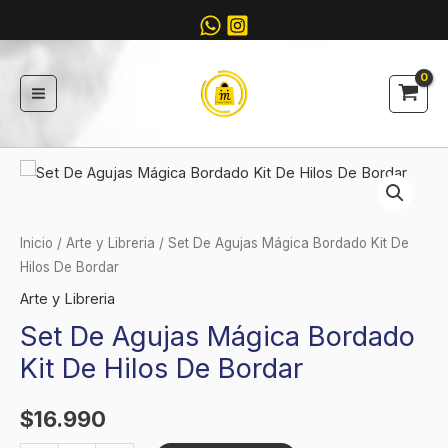
Ir
al
contenido
Set
De
Agujas
Inicio
/
Arte y Libreria
/ Set De Agujas Mágica Bordado Kit De
Mágica
Hilos De Bordar
Bordado
Arte y Libreria
Kit
Set De Agujas Mágica Bordado
De
Kit De Hilos De Bordar
Hilos
De
$
16.990
Bordar
cantidad