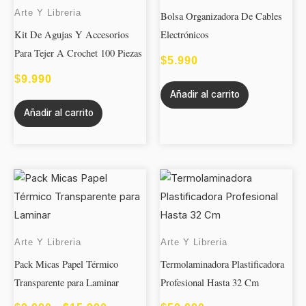
Arte Y Libreria
Bolsa Organizadora De Cables
Kit De Agujas Y Accesorios
Electrónicos
Para Tejer A Crochet 100 Piezas
$
5.990
$
9.990
Añadir al carrito
Añadir al carrito
Este
RANGO
producto
DE
tiene
PRECIOS:
múltiples
Arte Y Libreria
Arte Y Libreria
DESDE
variantes.
Pack Micas Papel Térmico
Termolaminadora Plastificadora
$9.990
Las
Transparente para Laminar
Profesional Hasta 32 Cm
opciones
HASTA