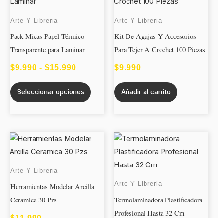
tiene
PRECIOS:
múltiples
Arte Y Libreria
Arte Y Libreria
DESDE
variantes.
Pack Micas Papel Térmico
Kit De Agujas Y Accesorios
$9.990
Las
Transparente para Laminar
Para Tejer A Crochet 100 Piezas
opciones
HASTA
se
$
9.990
-
$
15.990
$
9.990
$15.990
pueden
Seleccionar opciones
Añadir al carrito
elegir
en
la
página
de
producto
Arte Y Libreria
Arte Y Libreria
Herramientas Modelar Arcilla
Ceramica 30 Pzs
Termolaminadora Plastificadora
Profesional Hasta 32 Cm
$
11.990