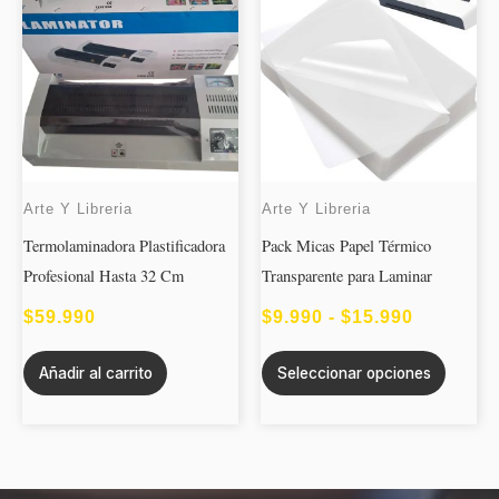
produc
DE
tiene
PRECIOS
múltipl
DESDE
variant
$9.990
Las
opcion
HASTA
se
$15.990
Arte Y Libreria
Arte Y Libreria
puede
Termolaminadora Plastificadora
Pack Micas Papel Térmico
elegir
Profesional Hasta 32 Cm
Transparente para Laminar
en
la
$
59.990
$
9.990
-
$
15.990
página
de
Añadir al carrito
Seleccionar opciones
produc