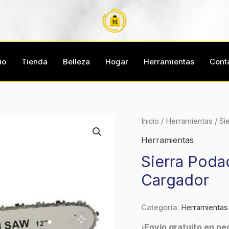
io
Tienda
Belleza
Hogar
Herramientas
Cont
Inicio
/
Herramientas
/ Si
Herramientas
Sierra Podad
Cargador
Categoría:
Herramientas
¡Envío gratuito en p