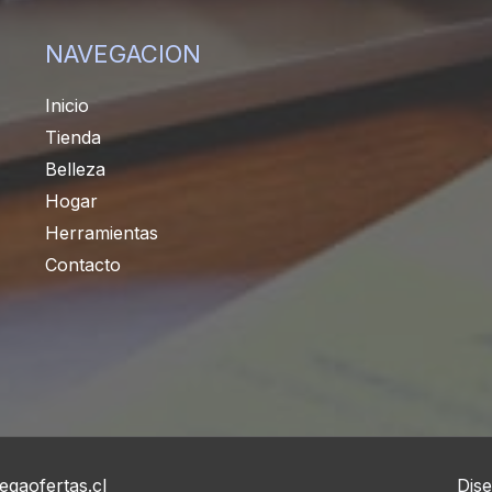
NAVEGACION
Inicio
Tienda
Belleza
Hogar
Herramientas
Contacto
gaofertas.cl
Dis