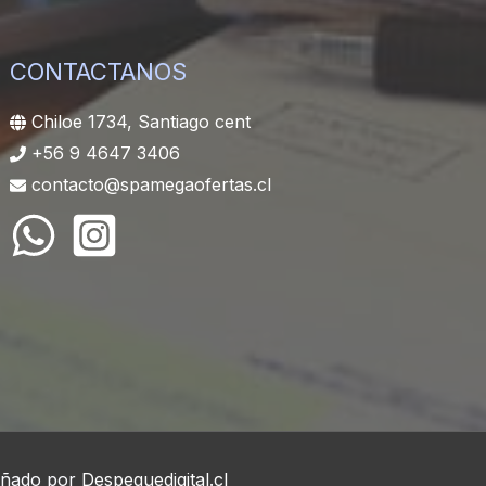
CONTACTANOS
Chiloe 1734, Santiago cent
+56 9 4647 3406
contacto@spamegaofertas.cl
eñado por
Despeguedigital.cl