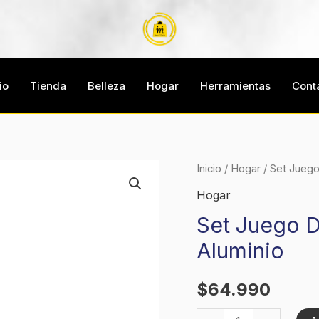
io
Tienda
Belleza
Hogar
Herramientas
Cont
Set
Inicio
/
Hogar
/ Set Juego
Juego
Hogar
De
Set Juego D
6
Aluminio
Ollas
Calderos
$
64.990
Arroceras
Aluminio