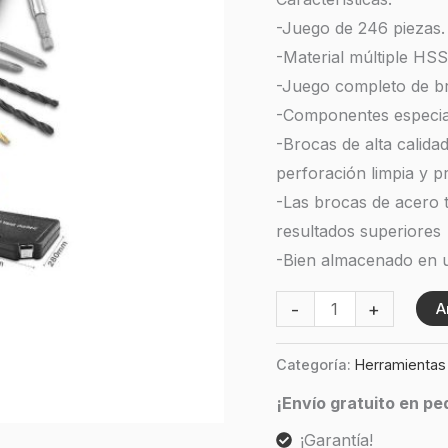
Dados
-Juego de 246 piezas.
cantidad
-Material múltiple HS
-Juego completo de b
-Componentes especia
-Brocas de alta calida
perforación limpia y pr
-Las brocas de acero t
resultados superiores
-Bien almacenado en u
-
+
A
Categoría:
Herramientas
¡Envío gratuito en p
¡Garantía!