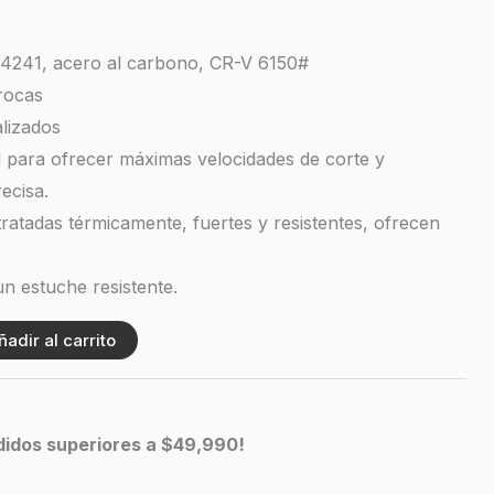
S4241, acero al carbono, CR-V 6150#
rocas
lizados
d para ofrecer máximas velocidades de corte y
ecisa.
ratadas térmicamente, fuertes y resistentes, ofrecen
n estuche resistente.
ñadir al carrito
edidos superiores a $49,990!