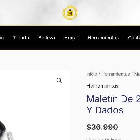
io
Tienda
Belleza
Hogar
Herramientas
Cont
Maletín
Inicio
/
Herramientas
/ Ma
De
Herramientas
246
Maletín De 
Puntas
Y Dados
De
Taladro,
$
36.990
Brocas
Y
Características: