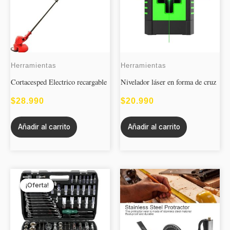
Herramientas
Herramientas
Cortacesped Electrico recargable
Nivelador láser en forma de cruz
$
28.990
$
20.990
Añadir al carrito
Añadir al carrito
EL
EL
¡Oferta!
¡Oferta!
PRECIO
PRECIO
ORIGINAL
ACTUAL
ERA:
ES: