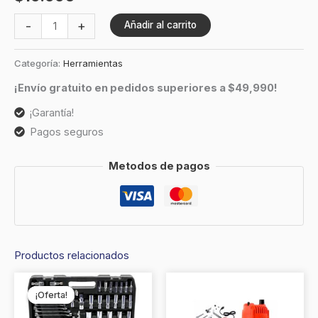
-
+
Añadir al carrito
Categoría:
Herramientas
¡Envío gratuito en pedidos superiores a $49,990!
¡Garantía!
Pagos seguros
Metodos de pagos
Productos relacionados
EL
EL
¡Oferta!
¡Oferta!
PRECIO
PRECIO