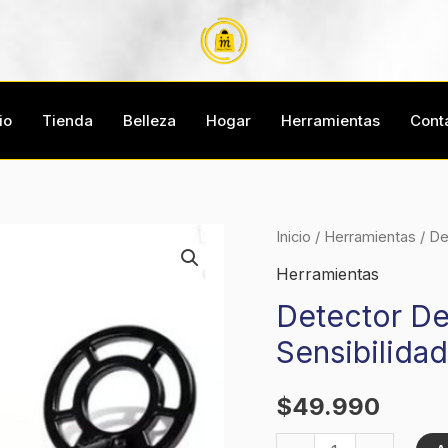
io
Tienda
Belleza
Hogar
Herramientas
Cont
Detector
Inicio
/
Herramientas
/ De
De
Herramientas
Metales
Detector De
De
Sensibilidad
Alto
Rendimiento
$
49.990
Sensibilidad
cantidad