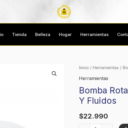
io
Tienda
Belleza
Hogar
Herramientas
Cont
Bomba
Inicio
/
Herramientas
/ Bo
Rotativa
Herramientas
Manual
Bomba Rotat
Extractor
Y Fluidos
Aceite
Y
$
22.990
Fluidos
cantidad