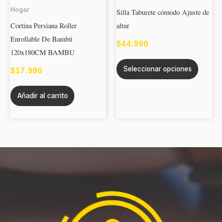
múltipl
Hogar
Silla Taburete cómodo Ajuste de
variant
Cortina Persiana Roller
altur
Las
Enrollable De Bambú
opcion
$
44.990
120x180CM BAMBU
se
Seleccionar opciones
puede
$
17.990
elegir
Añadir al carrito
en
la
página
de
produc