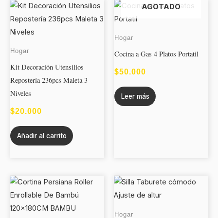
AGOTADO
Hogar
Hogar
Cocina a Gas 4 Platos Portatil
Kit Decoración Utensilios
$
50.000
Repostería 236pcs Maleta 3
Niveles
Leer más
$
20.000
Añadir al carrito
Este
produc
tiene
Hogar