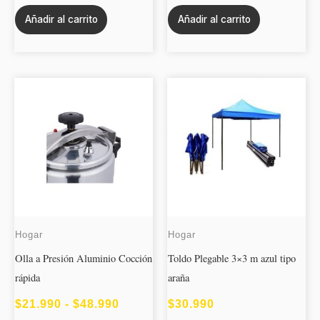
Añadir al carrito
Añadir al carrito
Este
RANGO
producto
DE
tiene
PRECIOS:
múltiples
DESDE
variantes.
$21.990
Las
opciones
HASTA
se
$48.990
Hogar
Hogar
pueden
Olla a Presión Aluminio Cocción
Toldo Plegable 3×3 m azul tipo
elegir
rápida
araña
en
la
$
21.990
-
$
48.990
$
30.990
página