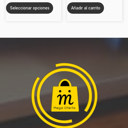
de
Seleccionar opciones
Añadir al carrito
producto