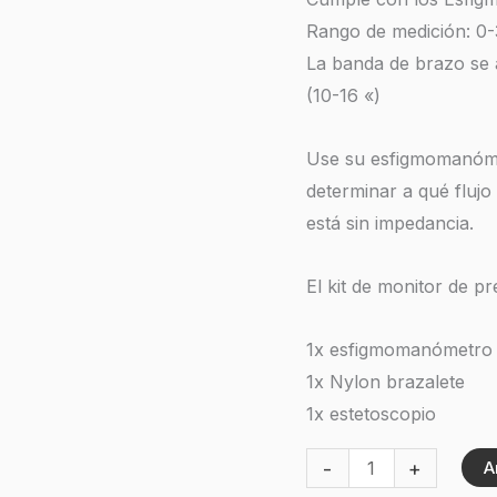
Rango de medición: 
La banda de brazo se 
(10-16 «)
Use su esfigmomanóme
determinar a qué fluj
está sin impedancia.
El kit de monitor de p
1x esfigmomanómetro 
1x Nylon brazalete
1x estetoscopio
-
+
A