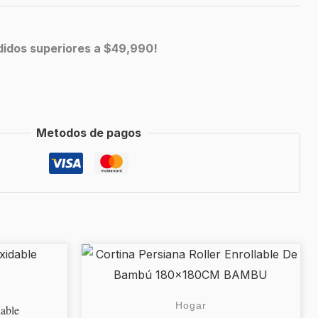
edidos superiores a $49,990!
Metodos de pagos
Este
RANGO
producto
DE
tiene
Hogar
PRECIOS:
able
múltiples