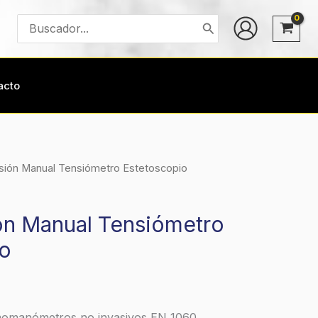
Buscar
por:
acto
sión Manual Tensiómetro Estetoscopio
ón Manual Tensiómetro
io
momanómetros no invasivos EN 1060