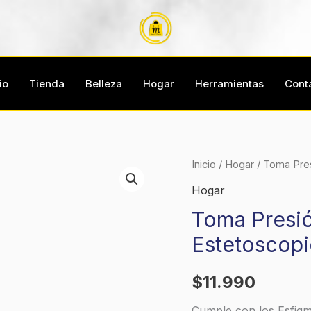
io
Tienda
Belleza
Hogar
Herramientas
Cont
Toma
Inicio
/
Hogar
/ Toma Pre
Presión
Hogar
Manual
Toma Presi
Tensiómetro
Estetoscop
Estetoscopio
cantidad
$
11.990
Cumple con los Esfig