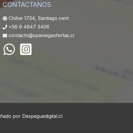
CONTACTANOS
Chiloe 1734, Santiago cent
+56 9 4647 3406
contacto@spamegaofertas.cl
eñado por
Despeguedigital.cl