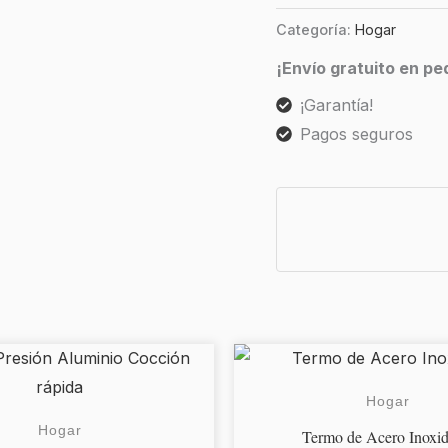
Categoría:
Hogar
¡Envío gratuito en p
¡Garantía!
Pagos seguros
Este
RANGO
producto
DE
Hogar
tiene
Hogar
PRECIOS:
Termo de Acero Inoxid
múltiples