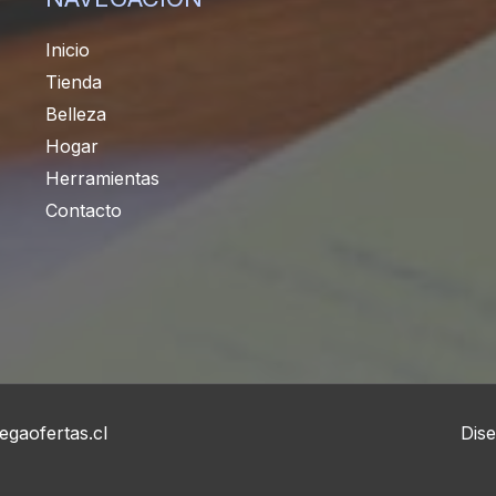
Inicio
Tienda
Belleza
Hogar
Herramientas
Contacto
gaofertas.cl
Dis