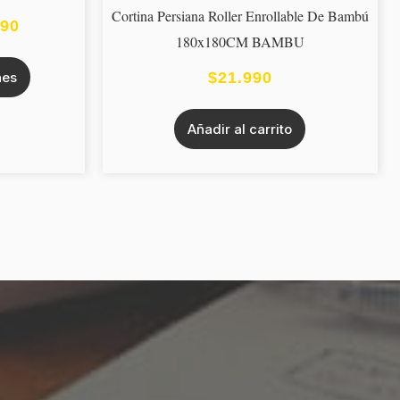
Cortina Persiana Roller Enrollable De Bambú
DESDE
variantes.
990
180x180CM BAMBU
Las
$19.990
opciones
nes
$
21.990
HASTA
se
$24.990
pueden
Añadir al carrito
elegir
en
la
página
de
producto