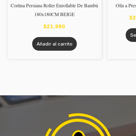
Cortina Persiana Roller Enrollable De Bambú
Olla a Pre
180x180CM BEIGE
$
2
$
21.990
Se
Añadir al carrito