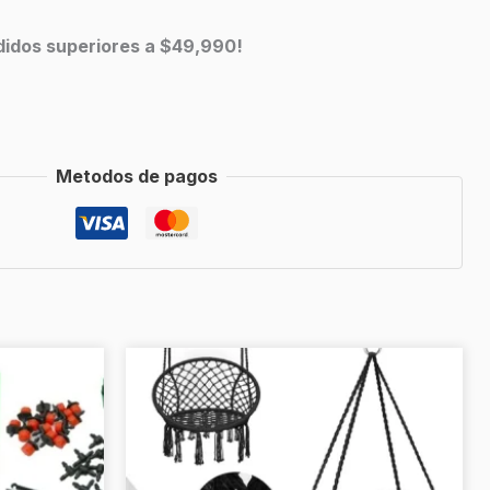
edidos superiores a $49,990!
Metodos de pagos
Este
producto
tiene
múltiples
variantes.