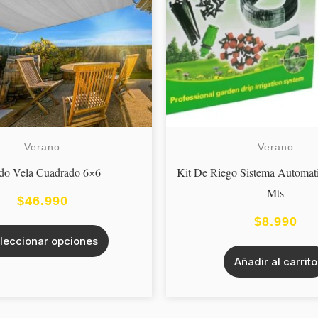
Las
opciones
se
pueden
elegir
en
la
Verano
Verano
página
do Vela Cuadrado 6×6
Kit De Riego Sistema Automat
de
Mts
$
46.990
producto
$
8.990
leccionar opciones
Añadir al carrito