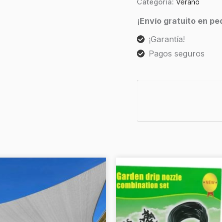
Categoría:
Verano
¡Envío gratuito en p
¡Garantía!
Pagos seguros
Este
producto
tiene
múltiples
variantes.