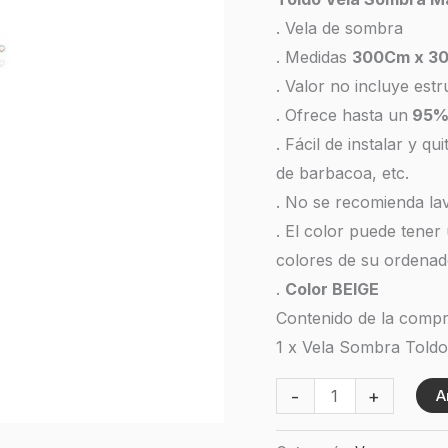
UV
. Vela de sombra
cantidad
. Medidas
300Cm x 3
. Valor no incluye estr
. Ofrece hasta un
95
. Fácil de instalar y qu
de barbacoa, etc.
. No se recomienda la
. El color puede tener
colores de su ordenad
.
Color BEIGE
Contenido de la compr
1 x Vela Sombra Told
-
+
A