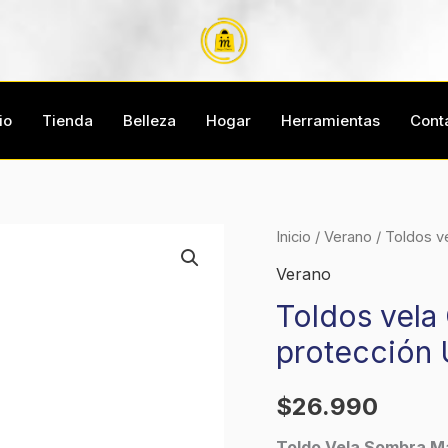
io
Tienda
Belleza
Hogar
Herramientas
Cont
Toldos
Inicio
/
Verano
/ Toldos v
vela
Verano
Cuadrado
Toldos vela
3x3
protección
Ideal
para
$
26.990
la
protección
Toldo Vela Sombra M