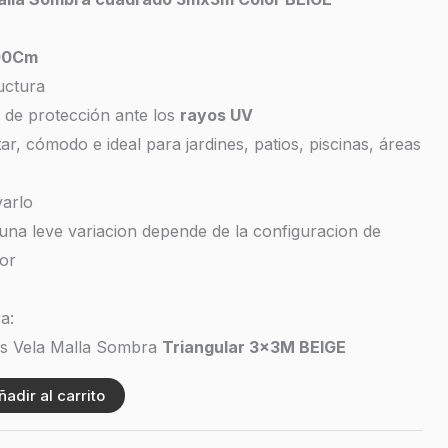
00Cm
uctura
%
de protección ante los
rayos UV
itar, cómodo e ideal para jardines, patios, piscinas, áreas
varlo
 una leve variacion depende de la configuracion de
or
a:
os Vela Malla Sombra
Triangular 3x3M BEIGE
ñadir al carrito