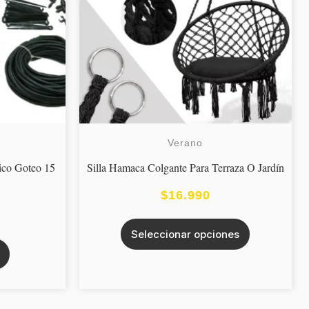
Las
opciones
se
pueden
elegir
en
la
Verano
página
ico Goteo 15
Silla Hamaca Colgante Para Terraza O Jardín
de
$
16.990
producto
Seleccionar opciones