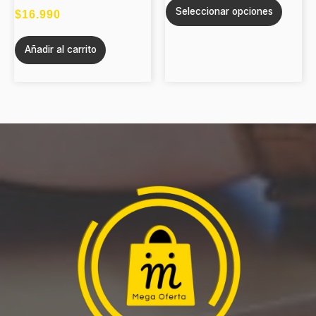
Seleccionar opciones
puede
$
16.990
elegir
Añadir al carrito
en
la
página
de
produc