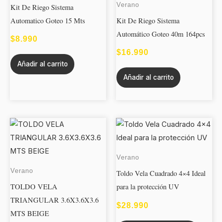
Verano
Kit De Riego Sistema
Automatico Goteo 15 Mts
Kit De Riego Sistema
Automático Goteo 40m 164pcs
$
8.990
$
16.990
Añadir al carrito
Añadir al carrito
Este
produc
tiene
Verano
múltipl
Verano
Toldo Vela Cuadrado 4×4 Ideal
variant
TOLDO VELA
para la protección UV
Las
TRIANGULAR 3.6X3.6X3.6
opcion
$
28.990
MTS BEIGE
se