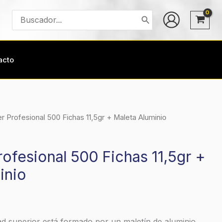
Buscar
por:
acto
r Profesional 500 Fichas 11,5gr + Maleta Aluminio
ofesional 500 Fichas 11,5gr +
inio
ad superior está formado por un maletín de aluminio