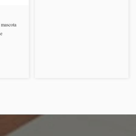
a mascota
je