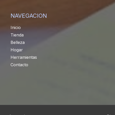
NAVEGACION
Inicio
Tienda
Belleza
Hogar
Herramientas
Contacto