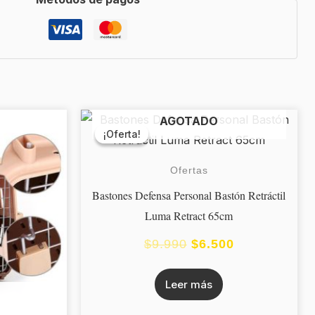
AGOTADO
EL
EL
¡Oferta!
¡Oferta!
PRECIO
PRECIO
Ofertas
ORIGINAL
ACTUAL
Bastones Defensa Personal Bastón Retráctil
ERA:
ES:
Luma Retract 65cm
$9.990.
$6.500.
$
9.990
$
6.500
Leer más