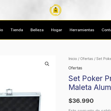
io
Tienda
Belleza
Hogar
Herramientas
Cont
Set
Inicio
/
Ofertas
/ Set Poke
Poker
Ofertas
Profesional
Set Poker Pr
500
Maleta Alum
Fichas
11,5gr
$
36.990
+
Maleta
Este conjunto de calid