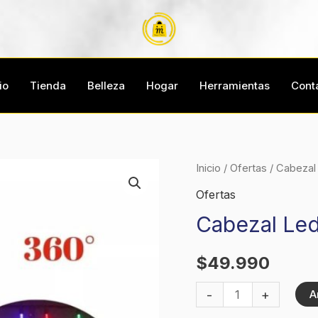
io
Tienda
Belleza
Hogar
Herramientas
Cont
Cabezal
Inicio
/
Ofertas
/ Cabezal
Led
Ofertas
giratorio
Cabezal Led
RGBW
Mini
$
49.990
cantidad
-
+
A