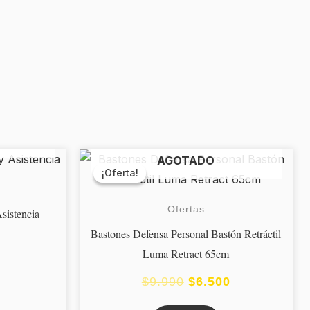
AGOTADO
EL
EL
¡Oferta!
¡Oferta!
PRECIO
PRECIO
Ofertas
ORIGINAL
ACTUAL
sistencia
Bastones Defensa Personal Bastón Retráctil
ERA:
ES:
Luma Retract 65cm
$9.990.
$6.500.
$
9.990
$
6.500