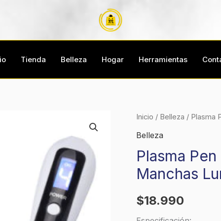
io
Tienda
Belleza
Hogar
Herramientas
Cont
Plasma
Inicio
/
Belleza
/ Plasma 
Pen
Belleza
Maquina
Plasma Pen 
Extracción
Manchas Lu
Verrugas
Manchas
$
18.990
Lunares
y
Especificación: