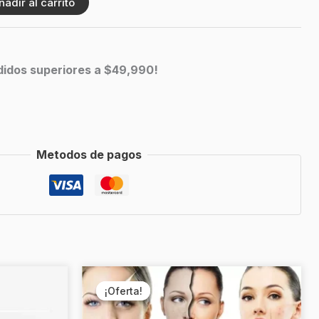
ñadir al carrito
edidos superiores a $49,990!
Metodos de pagos
EL
EL
¡Oferta!
¡Oferta!
PRECIO
PRECIO