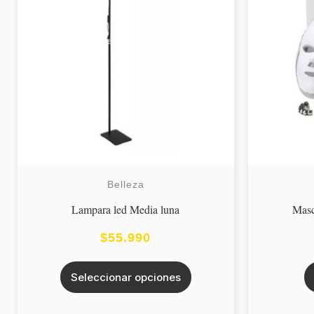
múltiples
variantes.
Las
opciones
se
pueden
elegir
en
la
Belleza
página
Lampara led Media luna
Masc
de
$
55.990
producto
Seleccionar opciones