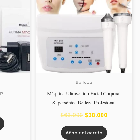
ORIGINAL
ACTUAL
ERA:
ES:
$63.000.
$38.000.
Belleza
M7
Máquina Ultrasonido Facial Corporal
Supersónica Belleza Profesional
$
63.000
$
38.000
Añadir al carrito