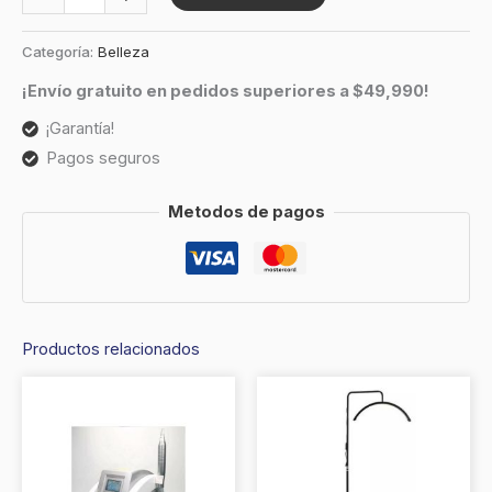
Categoría:
Belleza
¡Envío gratuito en pedidos superiores a $49,990!
¡Garantía!
Pagos seguros
Metodos de pagos
Productos relacionados
Este
produc
tiene
múltipl