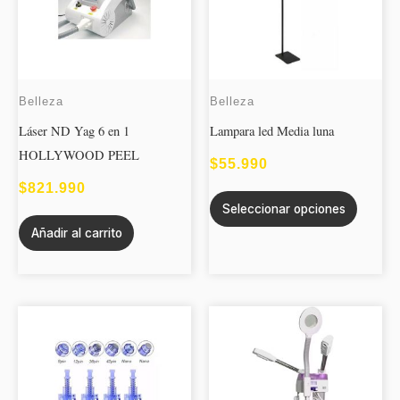
variant
Las
opcion
se
Belleza
Belleza
puede
Láser ND Yag 6 en 1
Lampara led Media luna
elegir
HOLLYWOOD PEEL
en
$
55.990
la
$
821.990
página
Seleccionar opciones
de
Añadir al carrito
produc