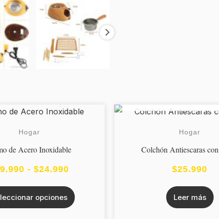
AGOTADO
Este
RANGO
producto
DE
Hogar
Hogar
tiene
PRECIOS:
mo de Acero Inoxidable
Colchón Antiescaras con
múltiples
DESDE
variantes.
9.990
-
$
24.990
$
25.990
Las
$19.990
opciones
leccionar opciones
Leer más
HASTA
se
$24.990