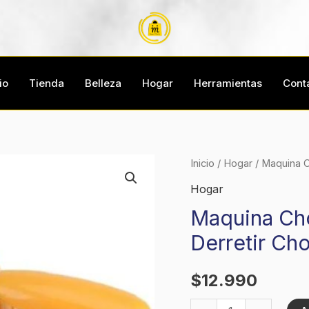
io
Tienda
Belleza
Hogar
Herramientas
Cont
Maquina
Inicio
/
Hogar
/ Maquina C
Chocolate
Hogar
Fondue,
Maquina Cho
Olla
Derretir Ch
Para
Derretir
$
12.990
Chocolate
cantidad