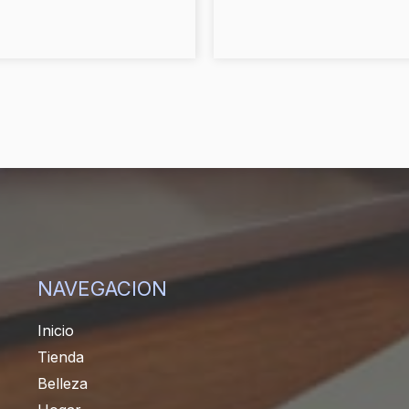
pueden
elegir
en
la
página
de
producto
NAVEGACION
Inicio
Tienda
Belleza