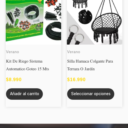
produc
tiene
múltipl
variant
Las
opcion
se
Verano
Verano
puede
Kit De Riego Sistema
Silla Hamaca Colgante Para
elegir
Automatico Goteo 15 Mts
Terraza O Jardín
en
la
$
8.990
$
16.990
página
de
Añadir al carrito
Seleccionar opciones
produc