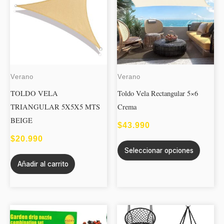
tiene
múltipl
variant
Las
opcion
se
Verano
Verano
puede
TOLDO VELA
Toldo Vela Rectangular 5×6
elegir
TRIANGULAR 5X5X5 MTS
Crema
en
BEIGE
la
$
43.990
página
$
20.990
de
Seleccionar opciones
produc
Añadir al carrito
Este