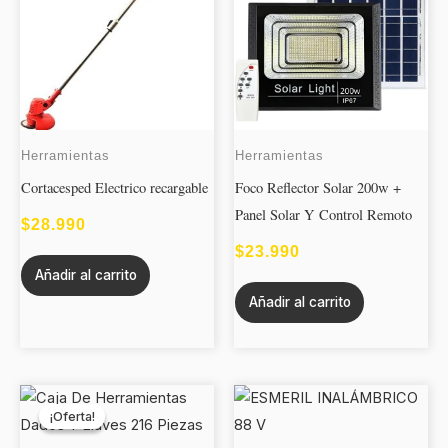
Herramientas
Herramientas
Cortacesped Electrico recargable
Foco Reflector Solar 200w +
Panel Solar Y Control Remoto
$
28.990
$
23.990
Añadir al carrito
Añadir al carrito
EL
EL
¡Oferta!
¡Oferta!
PRECIO
PRECIO