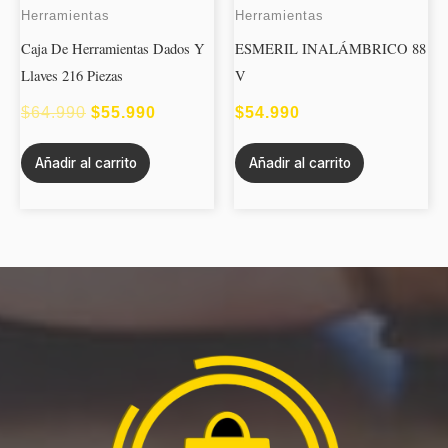
ORIGINAL
ACTUAL
Herramientas
Herramientas
ERA:
ES:
Caja De Herramientas Dados Y
ESMERIL INALÁMBRICO 88
Llaves 216 Piezas
V
$64.990.
$55.990.
$
64.990
$
55.990
$
54.990
Añadir al carrito
Añadir al carrito