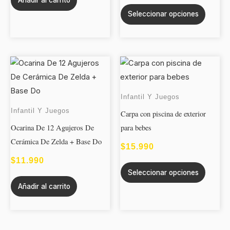
Añadir al carrito
se
Seleccionar opciones
puede
elegir
en
la
Este
página
produc
de
tiene
Infantil Y Juegos
produc
múltipl
Infantil Y Juegos
Carpa con piscina de exterior
variant
Ocarina De 12 Agujeros De
para bebes
Las
Cerámica De Zelda + Base Do
opcion
$
15.990
se
$
11.990
Seleccionar opciones
puede
Añadir al carrito
elegir
en
la
página