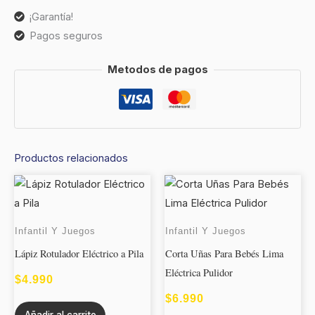
¡Garantía!
Pagos seguros
Metodos de pagos
Productos relacionados
Este
produc
tiene
Infantil Y Juegos
Infantil Y Juegos
múltipl
Lápiz Rotulador Eléctrico a Pila
Corta Uñas Para Bebés Lima
variant
Eléctrica Pulidor
Las
$
4.990
opcion
$
6.990