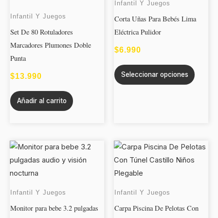
Infantil Y Juegos
múltipl
Infantil Y Juegos
Corta Uñas Para Bebés Lima
variant
Set De 80 Rotuladores
Eléctrica Pulidor
Las
Marcadores Plumones Doble
opcion
$
6.990
Punta
se
Seleccionar opciones
puede
$
13.990
elegir
Añadir al carrito
en
la
página
de
Este
produc
produc
tiene
múltipl
Infantil Y Juegos
Infantil Y Juegos
variant
Monitor para bebe 3.2 pulgadas
Carpa Piscina De Pelotas Con
Las