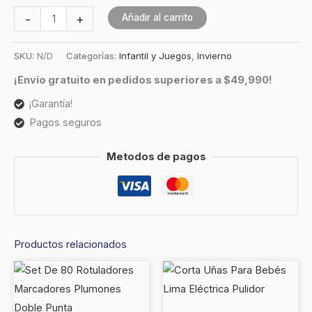
-
+
Añadir al carrito
SKU:
N/D
Categorías:
Infantil y Juegos
,
Invierno
¡Envío gratuito en pedidos superiores a $49,990!
¡Garantía!
Pagos seguros
Metodos de pagos
Productos relacionados
Este
produc
tiene