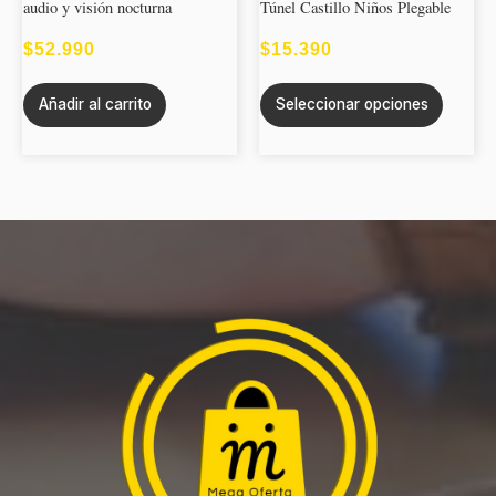
audio y visión nocturna
Túnel Castillo Niños Plegable
opcion
se
$
52.990
$
15.390
puede
Añadir al carrito
Seleccionar opciones
elegir
en
la
página
de
produc