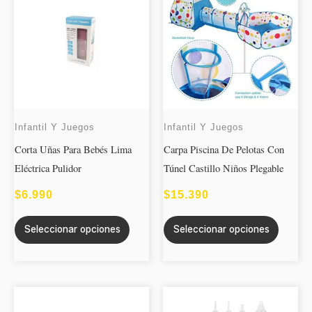
producto
produc
tiene
tiene
múltiples
múltipl
variantes.
variant
Las
Las
opciones
opcion
se
se
Infantil Y Juegos
Infantil Y Juegos
pueden
puede
Corta Uñas Para Bebés Lima
Carpa Piscina De Pelotas Con
elegir
elegir
Eléctrica Pulidor
Túnel Castillo Niños Plegable
en
en
la
la
$
6.990
$
15.390
página
página
de
de
Seleccionar opciones
Seleccionar opciones
producto
produc