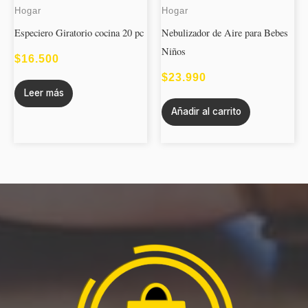
Hogar
Hogar
producto
Especiero Giratorio cocina 20 pc
Nebulizador de Aire para Bebes
Niños
$
16.500
$
23.990
Leer más
Añadir al carrito