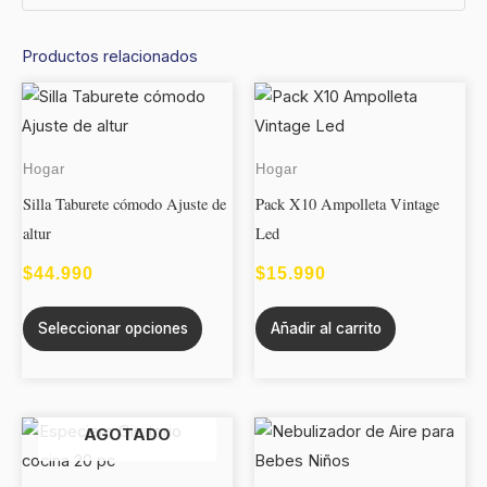
Productos relacionados
Este
producto
tiene
Hogar
Hogar
múltiples
Silla Taburete cómodo Ajuste de
Pack X10 Ampolleta Vintage
variantes.
altur
Led
Las
opciones
$
44.990
$
15.990
se
Seleccionar opciones
Añadir al carrito
pueden
elegir
en
la
AGOTADO
página
de