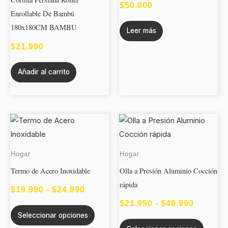
$
50.000
Enrollable De Bambú
180x180CM BAMBU
Leer más
$
21.990
Añadir al carrito
Este
Este
RANGO
RANGO
producto
produc
DE
DE
tiene
tiene
PRECIOS:
PRECIO
Hogar
Hogar
múltiples
múltipl
DESDE
DESDE
Termo de Acero Inoxidable
Olla a Presión Aluminio Cocción
variantes.
variant
rápida
$19.990
$21.990
Las
Las
$
19.990
-
$
24.990
opciones
opcion
HASTA
HASTA
$
21.990
-
$
48.990
Seleccionar opciones
se
se
$24.990
$48.990