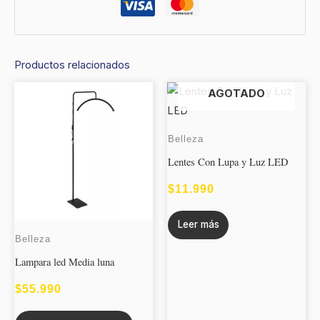
Productos relacionados
Este
AGOTADO
producto
tiene
Belleza
múltiples
Lentes Con Lupa y Luz LED
variantes.
Las
$
11.990
opciones
Leer más
se
Belleza
pueden
Lampara led Media luna
elegir
en
$
55.990
la