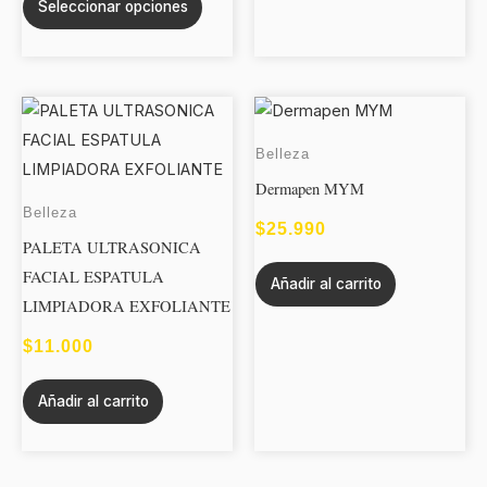
página
Seleccionar opciones
de
producto
Belleza
Dermapen MYM
Belleza
$
25.990
PALETA ULTRASONICA
FACIAL ESPATULA
Añadir al carrito
LIMPIADORA EXFOLIANTE
$
11.000
Añadir al carrito