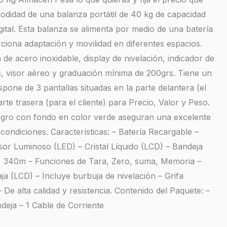
odidad de una balanza portátil de 40 kg de capacidad
ital. Esta balanza se alimenta por medio de una batería
iona adaptación y movilidad en diferentes espacios.
de acero inoxidable, display de nivelación, indicador de
, visor aéreo y graduación mínima de 200grs. Tiene un
ispone de 3 pantallas situadas en la parte delantera (el
rte trasera (para el cliente) para Precio, Valor y Peso.
negro con fondo en color verde aseguran una excelente
s condiciones. Características: – Batería Recargable –
isor Luminoso (LED) – Cristal Líquido (LCD) – Bandeja
x 340m – Funciones de Tara, Zero, suma, Memoria –
aja (LCD) – Incluye burbuja de nivelación – Grifa
 De alta calidad y resistencia. Contenido del Paquete: –
deja – 1 Cable de Corriente