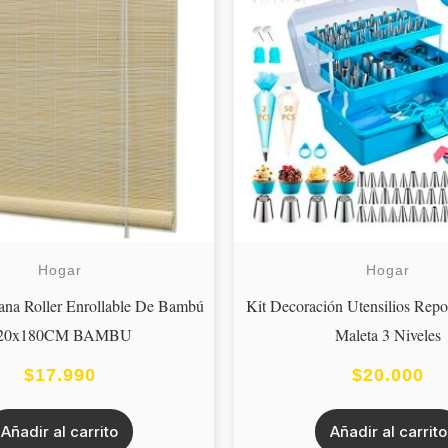
Hogar
Hogar
iana Roller Enrollable De Bambú
Kit Decoración Utensilios Repo
20x180CM BAMBU
Maleta 3 Niveles
$
17.990
$
20.000
Añadir al carrito
Añadir al carrito