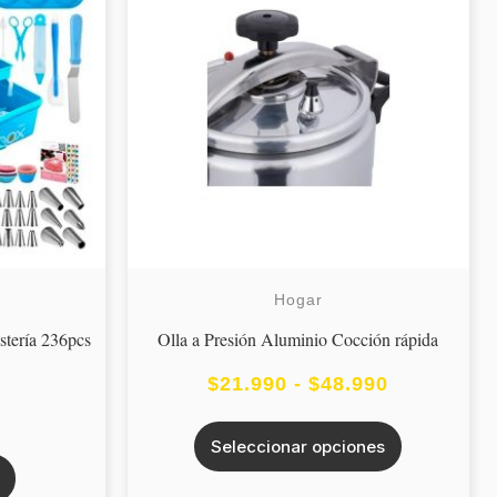
tiene
PRECIOS:
múltiples
DESDE
variantes.
Las
$21.990
opciones
HASTA
se
$48.990
pueden
elegir
en
la
Hogar
página
stería 236pcs
Olla a Presión Aluminio Cocción rápida
de
$
21.990
-
$
48.990
producto
Seleccionar opciones