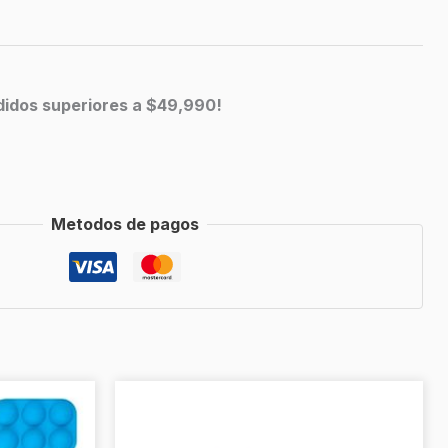
edidos superiores a $49,990!
Metodos de pagos
Este
RANGO
producto
DE