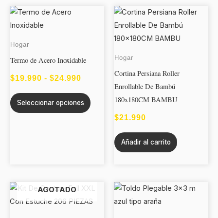
Este
RANGO
producto
DE
tiene
PRECIOS:
Hogar
múltiples
Hogar
DESDE
Termo de Acero Inoxidable
variantes.
Cortina Persiana Roller
$19.990
Las
$
19.990
-
$
24.990
Enrollable De Bambú
opciones
HASTA
180x180CM BAMBU
Seleccionar opciones
se
$24.990
pueden
$
21.990
elegir
Añadir al carrito
en
la
página
de
AGOTADO
producto