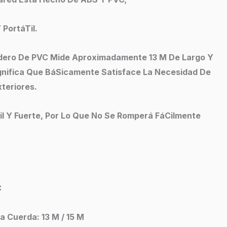
 PortáTil.
dero De PVC Mide Aproximadamente 13 M De Largo Y
gnifica Que BáSicamente Satisface La Necesidad De
xteriores.
il Y Fuerte, Por Lo Que No Se Romperá FáCilmente
C
a Cuerda: 13 M / 15 M