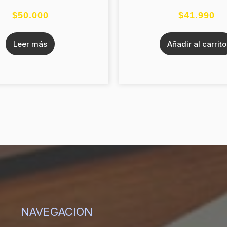
$
50.000
$
41.990
Leer más
Añadir al carrito
NAVEGACION