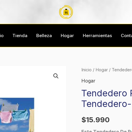
io
Tienda
Belleza
Hogar
Herramientas
Cont
Tendedero
Inicio
/
Hogar
/ Tendedero
Retráctil
Hogar
Para
Tendedero R
Tender
Tendedero-
La
Ropa
$
15.990
Tendedero-
Gris
Este Tendedero De P