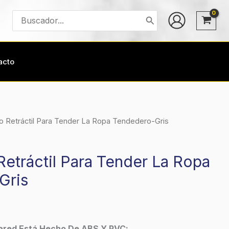
Buscar
por:
acto
 Retráctil Para Tender La Ropa Tendedero-Gris
etráctil Para Tender La Ropa
Gris
ared Está Hecho De ABS Y PVC;