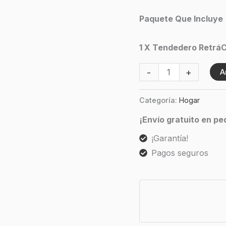
Paquete Que Incluye
1 X Tendedero RetráC
-
+
A
Categoría:
Hogar
¡Envío gratuito en p
¡Garantía!
Pagos seguros