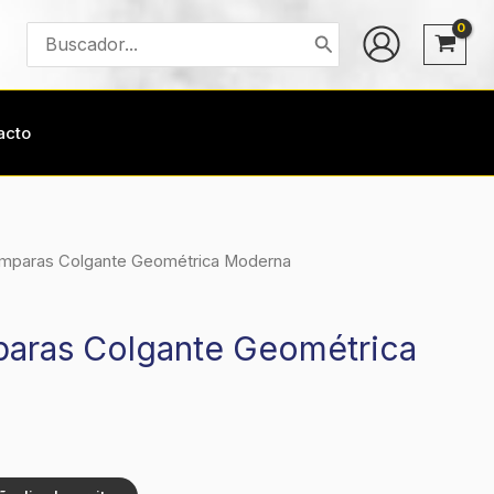
Buscar
por:
acto
ámparas Colgante Geométrica Moderna
paras Colgante Geométrica