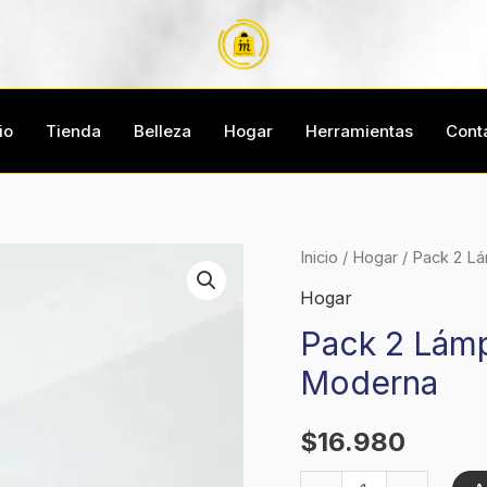
io
Tienda
Belleza
Hogar
Herramientas
Cont
Pack
Inicio
/
Hogar
/ Pack 2 L
2
Hogar
Lámparas
Pack 2 Lám
Colgante
Moderna
Geométrica
Moderna
$
16.980
cantidad