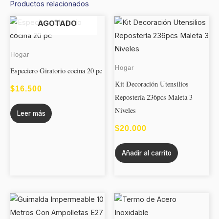
Productos relacionados
AGOTADO
Hogar
Hogar
Especiero Giratorio cocina 20 pc
Kit Decoración Utensilios
$
16.500
Repostería 236pcs Maleta 3
Niveles
Leer más
$
20.000
Añadir al carrito
Este
RANGO
produc
DE