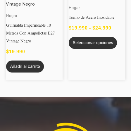
tiene
PRECIO
Hogar
múltipl
Hogar
DESDE
Termo de Acero Inoxidable
variant
Guirnalda Impermeable 10
$19.990
Las
$
19.990
-
$
24.990
Metros Con Ampolletas E27
opcion
HASTA
Vintage Negro
Seleccionar opciones
se
$24.990
puede
$
19.990
elegir
Añadir al carrito
en
la
página
de
produc