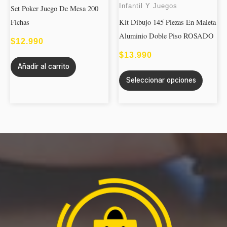
Infantil Y Juegos
Set Poker Juego De Mesa 200
variant
Fichas
Kit Dibujo 145 Piezas En Maleta
Las
Aluminio Doble Piso ROSADO
opcion
$
12.990
se
$
13.990
Añadir al carrito
puede
Seleccionar opciones
elegir
en
la
página
de
produc