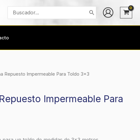
Buscar
por:
acto
na Repuesto Impermeable Para Toldo 3×3
 Repuesto Impermeable Para
e para un toldo de medidas de 3×3 metros.