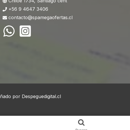
Chiloe 1734, Santiago cent
+56 9 4647 3406
contacto@spamegaofertas.cl
eñado por
Despeguedigital.cl