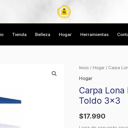
io
Tienda
Belleza
Hogar
Herramientas
Cont
Carpa
Inicio
/
Hogar
/ Carpa Lo
Lona
Hogar
Repuesto
Carpa Lona
Impermeable
Toldo 3×3
Para
Toldo
$
17.990
3x3
cantidad
Lona de repuesto sirv