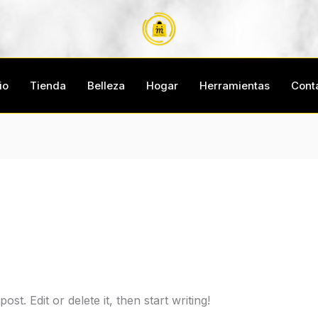
io
Tienda
Belleza
Hogar
Herramientas
Cont
st. Edit or delete it, then start writing!