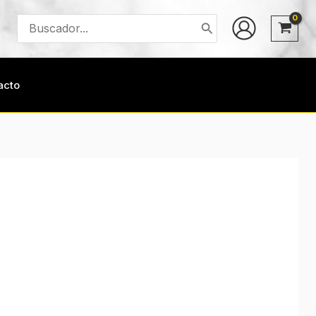
Buscar
por:
acto